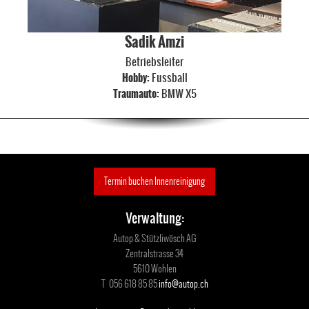
Sadik Amzi
Betriebsleiter
Hobby:
Fussball
Traumauto:
BMW X5
Termin buchen Innenreinigung
Verwaltung:
Autop & Stützliwösch AG
Zentralstrasse 34
5610 Wohlen
T 056 618 85 85
info@autop.ch